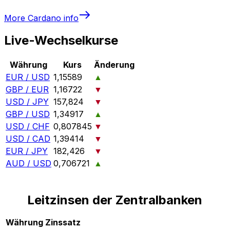
More
Cardano
info
Live-Wechselkurse
Währung
Kurs
Änderung
EUR / USD
1,15589
▲
GBP / EUR
1,16722
▼
USD / JPY
157,824
▼
GBP / USD
1,34917
▲
USD / CHF
0,807845
▼
USD / CAD
1,39414
▼
EUR / JPY
182,426
▼
AUD / USD
0,706721
▲
Leitzinsen der Zentralbanken
Währung
Zinssatz