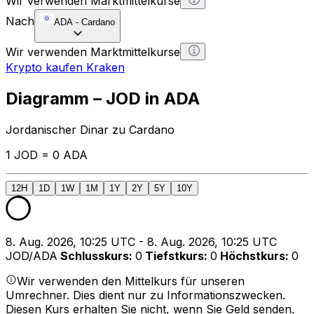
Wir verwenden Marktmittelkurse
Nach
ADA
-
Cardano
Wir verwenden Marktmittelkurse
Krypto kaufen Kraken
Diagramm – JOD in ADA
Jordanischer Dinar zu Cardano
1 JOD = 0 ADA
12H
1D
1W
1M
1Y
2Y
5Y
10Y
8. Aug. 2026, 10:25 UTC - 8. Aug. 2026, 10:25 UTC
JOD/ADA
Schlusskurs
:
0
Tiefstkurs
:
0
Höchstkurs
:
0
Wir verwenden den Mittelkurs für unseren
Umrechner. Dies dient nur zu Informationszwecken.
Diesen Kurs erhalten Sie nicht, wenn Sie Geld senden.