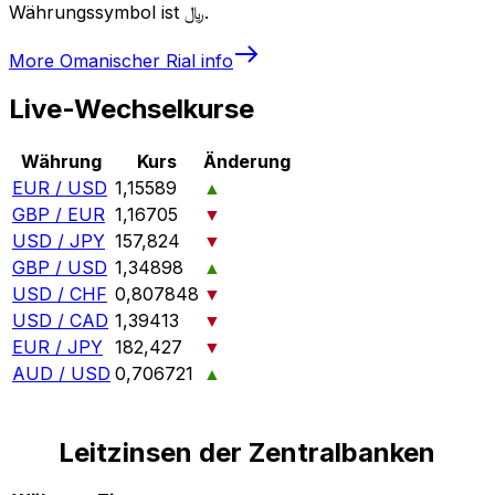
Währungssymbol ist ﷼.
More
Omanischer Rial
info
Live-Wechselkurse
Währung
Kurs
Änderung
EUR / USD
1,15589
▲
GBP / EUR
1,16705
▼
USD / JPY
157,824
▼
GBP / USD
1,34898
▲
USD / CHF
0,807848
▼
USD / CAD
1,39413
▼
EUR / JPY
182,427
▼
AUD / USD
0,706721
▲
Leitzinsen der Zentralbanken