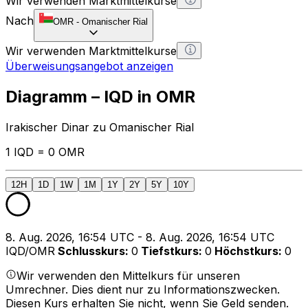
Wir verwenden Marktmittelkurse
Nach
OMR
-
Omanischer Rial
Wir verwenden Marktmittelkurse
Überweisungsangebot anzeigen
Diagramm – IQD in OMR
Irakischer Dinar zu Omanischer Rial
1 IQD = 0 OMR
12H
1D
1W
1M
1Y
2Y
5Y
10Y
8. Aug. 2026, 16:54 UTC - 8. Aug. 2026, 16:54 UTC
IQD/OMR
Schlusskurs
:
0
Tiefstkurs
:
0
Höchstkurs
:
0
Wir verwenden den Mittelkurs für unseren
Umrechner. Dies dient nur zu Informationszwecken.
Diesen Kurs erhalten Sie nicht, wenn Sie Geld senden.