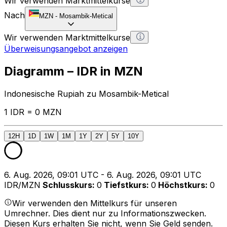
Wir verwenden Marktmittelkurse
Nach
MZN
-
Mosambik-Metical
Wir verwenden Marktmittelkurse
Überweisungsangebot anzeigen
Diagramm – IDR in MZN
Indonesische Rupiah zu Mosambik-Metical
1 IDR = 0 MZN
12H
1D
1W
1M
1Y
2Y
5Y
10Y
6. Aug. 2026, 09:01 UTC - 6. Aug. 2026, 09:01 UTC
IDR/MZN
Schlusskurs
:
0
Tiefstkurs
:
0
Höchstkurs
:
0
Wir verwenden den Mittelkurs für unseren
Umrechner. Dies dient nur zu Informationszwecken.
Diesen Kurs erhalten Sie nicht, wenn Sie Geld senden.