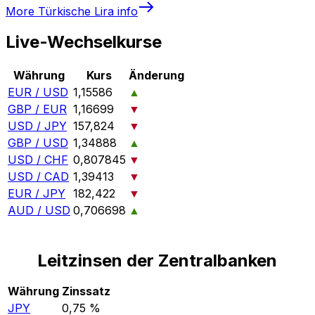
More
Türkische Lira
info
Live-Wechselkurse
Währung
Kurs
Änderung
EUR / USD
1,15586
▲
GBP / EUR
1,16699
▼
USD / JPY
157,824
▼
GBP / USD
1,34888
▲
USD / CHF
0,807845
▼
USD / CAD
1,39413
▼
EUR / JPY
182,422
▼
AUD / USD
0,706698
▲
Leitzinsen der Zentralbanken
Währung
Zinssatz
JPY
0,75 %