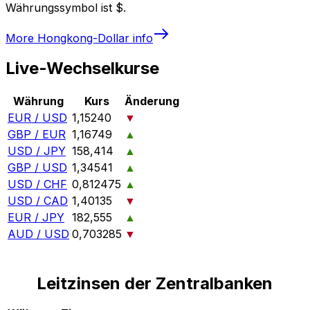
Währungssymbol ist $.
More
Hongkong-Dollar
info
Live-Wechselkurse
Währung
Kurs
Änderung
EUR / USD
1,15240
▼
GBP / EUR
1,16749
▲
USD / JPY
158,414
▲
GBP / USD
1,34541
▲
USD / CHF
0,812475
▲
USD / CAD
1,40135
▼
EUR / JPY
182,555
▲
AUD / USD
0,703285
▼
Leitzinsen der Zentralbanken