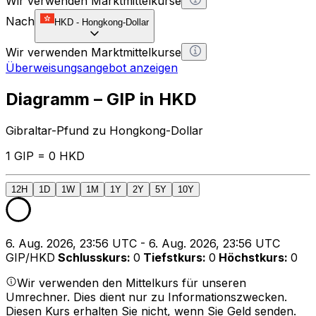
Wir verwenden Marktmittelkurse
Nach
HKD
-
Hongkong-Dollar
Wir verwenden Marktmittelkurse
Überweisungsangebot anzeigen
Diagramm – GIP in HKD
Gibraltar-Pfund zu Hongkong-Dollar
1 GIP = 0 HKD
12H
1D
1W
1M
1Y
2Y
5Y
10Y
6. Aug. 2026, 23:56 UTC - 6. Aug. 2026, 23:56 UTC
GIP/HKD
Schlusskurs
:
0
Tiefstkurs
:
0
Höchstkurs
:
0
Wir verwenden den Mittelkurs für unseren
Umrechner. Dies dient nur zu Informationszwecken.
Diesen Kurs erhalten Sie nicht, wenn Sie Geld senden.