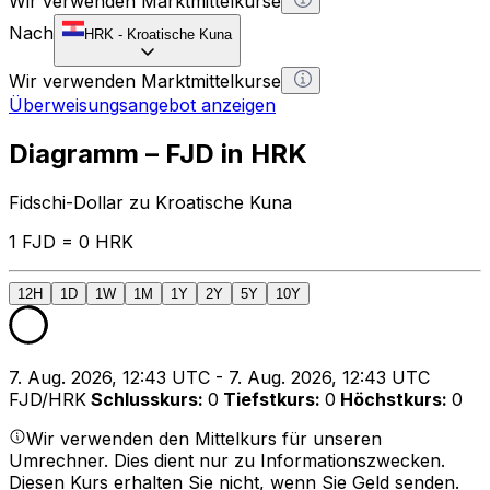
Wir verwenden Marktmittelkurse
Nach
HRK
-
Kroatische Kuna
Wir verwenden Marktmittelkurse
Überweisungsangebot anzeigen
Diagramm – FJD in HRK
Fidschi-Dollar zu Kroatische Kuna
1 FJD = 0 HRK
12H
1D
1W
1M
1Y
2Y
5Y
10Y
7. Aug. 2026, 12:43 UTC - 7. Aug. 2026, 12:43 UTC
FJD/HRK
Schlusskurs
:
0
Tiefstkurs
:
0
Höchstkurs
:
0
Wir verwenden den Mittelkurs für unseren
Umrechner. Dies dient nur zu Informationszwecken.
Diesen Kurs erhalten Sie nicht, wenn Sie Geld senden.