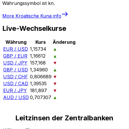
Währungssymbol ist kn.
More
Kroatische Kuna
info
Live-Wechselkurse
Währung
Kurs
Änderung
EUR / USD
1,15734
▲
GBP / EUR
1,16612
▲
USD / JPY
157,168
▼
GBP / USD
1,34960
▲
USD / CHF
0,806689
▼
USD / CAD
1,39535
▼
EUR / JPY
181,897
▼
AUD / USD
0,707307
▲
Leitzinsen der Zentralbanken