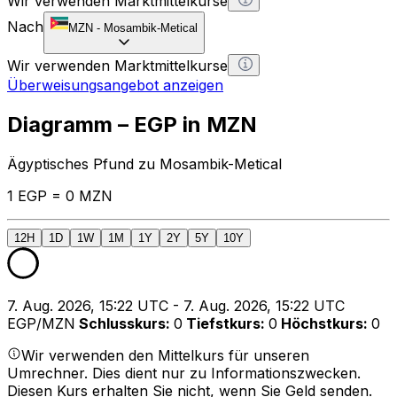
Wir verwenden Marktmittelkurse
Nach
MZN
-
Mosambik-Metical
Wir verwenden Marktmittelkurse
Überweisungsangebot anzeigen
Diagramm – EGP in MZN
Ägyptisches Pfund zu Mosambik-Metical
1 EGP = 0 MZN
12H
1D
1W
1M
1Y
2Y
5Y
10Y
7. Aug. 2026, 15:22 UTC - 7. Aug. 2026, 15:22 UTC
EGP/MZN
Schlusskurs
:
0
Tiefstkurs
:
0
Höchstkurs
:
0
Wir verwenden den Mittelkurs für unseren
Umrechner. Dies dient nur zu Informationszwecken.
Diesen Kurs erhalten Sie nicht, wenn Sie Geld senden.