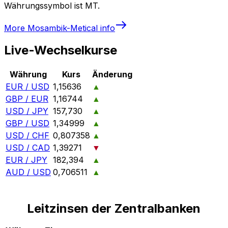
Währungssymbol ist MT.
More
Mosambik-Metical
info
Live-Wechselkurse
Währung
Kurs
Änderung
EUR / USD
1,15636
▲
GBP / EUR
1,16744
▲
USD / JPY
157,730
▲
GBP / USD
1,34999
▲
USD / CHF
0,807358
▲
USD / CAD
1,39271
▼
EUR / JPY
182,394
▲
AUD / USD
0,706511
▲
Leitzinsen der Zentralbanken