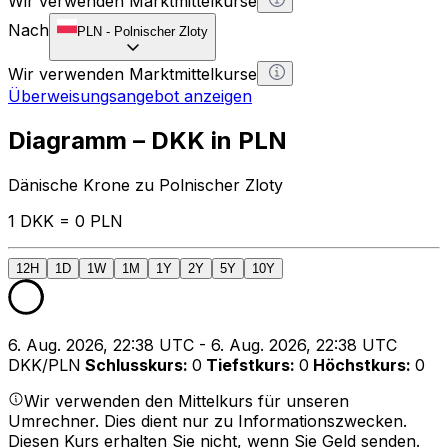
Wir verwenden Marktmittelkurse
Nach
PLN
-
Polnischer Zloty
Wir verwenden Marktmittelkurse
Überweisungsangebot anzeigen
Diagramm – DKK in PLN
Dänische Krone zu Polnischer Zloty
1 DKK = 0 PLN
12H
1D
1W
1M
1Y
2Y
5Y
10Y
6. Aug. 2026, 22:38 UTC - 6. Aug. 2026, 22:38 UTC
DKK/PLN
Schlusskurs
:
0
Tiefstkurs
:
0
Höchstkurs
:
0
Wir verwenden den Mittelkurs für unseren
Umrechner. Dies dient nur zu Informationszwecken.
Diesen Kurs erhalten Sie nicht, wenn Sie Geld senden.