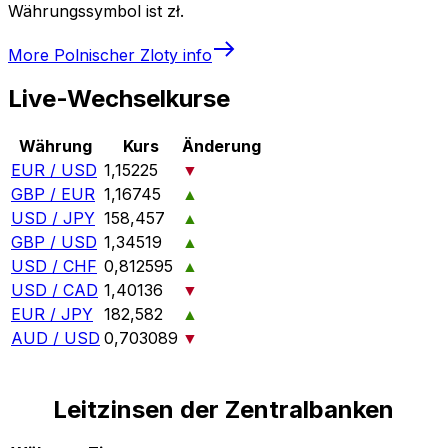
Währungssymbol ist zł.
More
Polnischer Zloty
info
Live-Wechselkurse
Währung
Kurs
Änderung
EUR / USD
1,15225
▼
GBP / EUR
1,16745
▲
USD / JPY
158,457
▲
GBP / USD
1,34519
▲
USD / CHF
0,812595
▲
USD / CAD
1,40136
▼
EUR / JPY
182,582
▲
AUD / USD
0,703089
▼
Leitzinsen der Zentralbanken