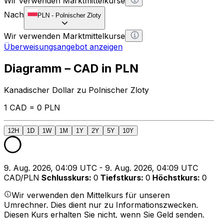
Wir verwenden Marktmittelkurse
Nach
PLN
-
Polnischer Zloty
Wir verwenden Marktmittelkurse
Überweisungsangebot anzeigen
Diagramm – CAD in PLN
Kanadischer Dollar zu Polnischer Zloty
1 CAD = 0 PLN
12H
1D
1W
1M
1Y
2Y
5Y
10Y
9. Aug. 2026, 04:09 UTC - 9. Aug. 2026, 04:09 UTC
CAD/PLN
Schlusskurs
:
0
Tiefstkurs
:
0
Höchstkurs
:
0
Wir verwenden den Mittelkurs für unseren
Umrechner. Dies dient nur zu Informationszwecken.
Diesen Kurs erhalten Sie nicht, wenn Sie Geld senden.