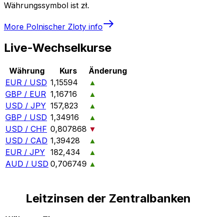
Währungssymbol ist zł.
More
Polnischer Zloty
info
Live-Wechselkurse
Währung
Kurs
Änderung
EUR / USD
1,15594
▲
GBP / EUR
1,16716
▲
USD / JPY
157,823
▲
GBP / USD
1,34916
▲
USD / CHF
0,807868
▼
USD / CAD
1,39428
▲
EUR / JPY
182,434
▲
AUD / USD
0,706749
▲
Leitzinsen der Zentralbanken