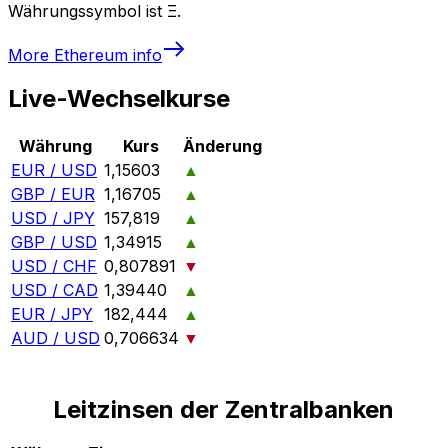
Währungssymbol ist Ξ.
More
Ethereum
info
Live-Wechselkurse
Währung
Kurs
Änderung
EUR / USD
1,15603
▲
GBP / EUR
1,16705
▲
USD / JPY
157,819
▲
GBP / USD
1,34915
▲
USD / CHF
0,807891
▼
USD / CAD
1,39440
▲
EUR / JPY
182,444
▲
AUD / USD
0,706634
▼
Leitzinsen der Zentralbanken