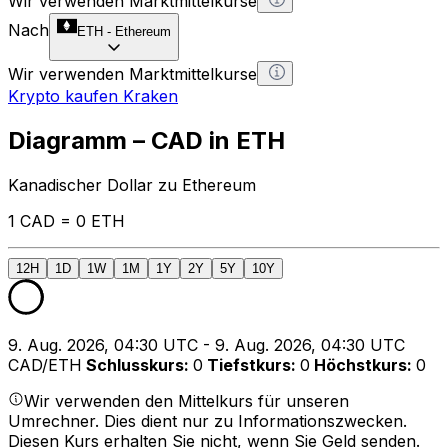
Wir verwenden Marktmittelkurse
Nach
ETH
-
Ethereum
Wir verwenden Marktmittelkurse
Krypto kaufen Kraken
Diagramm – CAD in ETH
Kanadischer Dollar zu Ethereum
1 CAD = 0 ETH
12H
1D
1W
1M
1Y
2Y
5Y
10Y
9. Aug. 2026, 04:30 UTC - 9. Aug. 2026, 04:30 UTC
CAD/ETH
Schlusskurs
:
0
Tiefstkurs
:
0
Höchstkurs
:
0
Wir verwenden den Mittelkurs für unseren
Umrechner. Dies dient nur zu Informationszwecken.
Diesen Kurs erhalten Sie nicht, wenn Sie Geld senden.