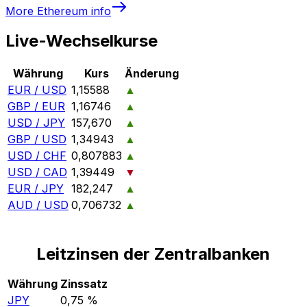
More
Ethereum
info
Live-Wechselkurse
Währung
Kurs
Änderung
EUR / USD
1,15588
▲
GBP / EUR
1,16746
▲
USD / JPY
157,670
▲
GBP / USD
1,34943
▲
USD / CHF
0,807883
▲
USD / CAD
1,39449
▼
EUR / JPY
182,247
▲
AUD / USD
0,706732
▲
Leitzinsen der Zentralbanken
Währung
Zinssatz
JPY
0,75 %