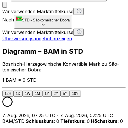
Wir verwenden Marktmittelkurse
Nach
STD
-
São-toméischer Dobra
Wir verwenden Marktmittelkurse
Überweisungsangebot anzeigen
Diagramm – BAM in STD
Bosnisch-Herzegowinische Konvertible Mark zu São-
toméischer Dobra
1 BAM = 0 STD
12H
1D
1W
1M
1Y
2Y
5Y
10Y
7. Aug. 2026, 07:25 UTC - 7. Aug. 2026, 07:25 UTC
BAM/STD
Schlusskurs
:
0
Tiefstkurs
:
0
Höchstkurs
:
0