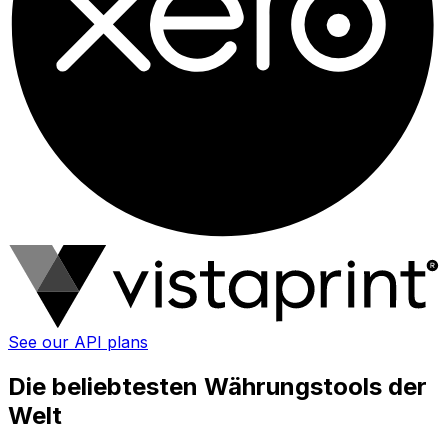
See our API plans
Die beliebtesten Währungstools der
Welt