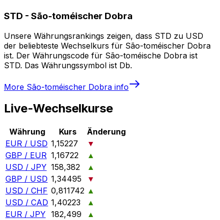
STD
-
São-toméischer Dobra
Unsere Währungsrankings zeigen, dass STD zu USD
der beliebteste Wechselkurs für São-toméischer Dobra
ist. Der Währungscode für São-toméische Dobra ist
STD. Das Währungssymbol ist Db.
More
São-toméischer Dobra
info
Live-Wechselkurse
Währung
Kurs
Änderung
EUR / USD
1,15227
▼
GBP / EUR
1,16722
▲
USD / JPY
158,382
▲
GBP / USD
1,34495
▼
USD / CHF
0,811742
▲
USD / CAD
1,40223
▲
EUR / JPY
182,499
▲