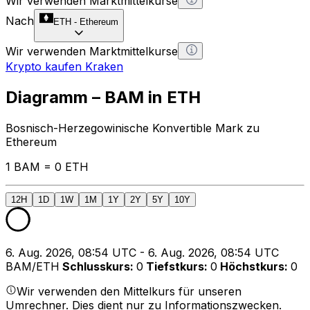
Wir verwenden Marktmittelkurse
Nach
ETH
-
Ethereum
Wir verwenden Marktmittelkurse
Krypto kaufen Kraken
Diagramm – BAM in ETH
Bosnisch-Herzegowinische Konvertible Mark zu
Ethereum
1 BAM = 0 ETH
12H
1D
1W
1M
1Y
2Y
5Y
10Y
6. Aug. 2026, 08:54 UTC - 6. Aug. 2026, 08:54 UTC
BAM/ETH
Schlusskurs
:
0
Tiefstkurs
:
0
Höchstkurs
:
0
Wir verwenden den Mittelkurs für unseren
Umrechner. Dies dient nur zu Informationszwecken.