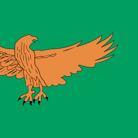
en Sie nicht, wenn Sie Geld senden.
Sendekurse prüfen.
ährungscode für Australische Dollar ist AUD. Das