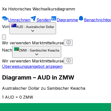
Xe Historisches Wechselkursdiagramm
Umrechnen
Senden
Diagramme
Benachrichti
Von
AUD
-
Australischer Dollar
Wir verwenden Marktmittelkurse
Nach
ZMW
-
Sambischer Kwacha
Wir verwenden Marktmittelkurse
Überweisungsangebot anzeigen
Diagramm – AUD in ZMW
Australischer Dollar zu Sambischer Kwacha
1 AUD = 0 ZMW
12H
1D
1W
1M
1Y
2Y
5Y
10Y