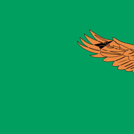
ies dient nur zu Informationszwecken. Diesen Kurs erhalt
iebteste Wechselkurs für Australischer Dollar ist. Der W