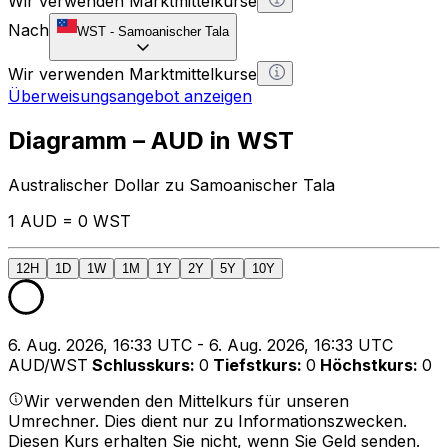
Wir verwenden Marktmittelkurse
Nach
WST
-
Samoanischer Tala
Wir verwenden Marktmittelkurse
Überweisungsangebot anzeigen
Diagramm – AUD in WST
Australischer Dollar zu Samoanischer Tala
1 AUD = 0 WST
12H
1D
1W
1M
1Y
2Y
5Y
10Y
6. Aug. 2026, 16:33 UTC - 6. Aug. 2026, 16:33 UTC
AUD/WST
Schlusskurs
:
0
Tiefstkurs
:
0
Höchstkurs
:
0
Wir verwenden den Mittelkurs für unseren
Umrechner. Dies dient nur zu Informationszwecken.
Diesen Kurs erhalten Sie nicht, wenn Sie Geld senden.