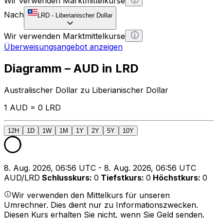
Wir verwenden Marktmittelkurse
Nach
LRD
-
Liberianischer Dollar
Wir verwenden Marktmittelkurse
Überweisungsangebot anzeigen
Diagramm – AUD in LRD
Australischer Dollar zu Liberianischer Dollar
1 AUD = 0 LRD
12H
1D
1W
1M
1Y
2Y
5Y
10Y
8. Aug. 2026, 06:56 UTC - 8. Aug. 2026, 06:56 UTC
AUD/LRD
Schlusskurs
:
0
Tiefstkurs
:
0
Höchstkurs
:
0
Wir verwenden den Mittelkurs für unseren
Umrechner. Dies dient nur zu Informationszwecken.
Diesen Kurs erhalten Sie nicht, wenn Sie Geld senden.