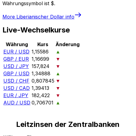
Währungssymbol ist $.
More
Liberianischer Dollar
info
Live-Wechselkurse
Währung
Kurs
Änderung
EUR / USD
1,15586
▲
GBP / EUR
1,16699
▼
USD / JPY
157,824
▼
GBP / USD
1,34888
▲
USD / CHF
0,807845
▼
USD / CAD
1,39413
▼
EUR / JPY
182,422
▼
AUD / USD
0,706701
▲
Leitzinsen der Zentralbanken