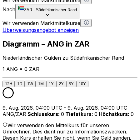
Wir verwenden Marktmittelkurse
Nach
ZAR
-
Südafrikanischer Rand
Wir verwenden Marktmittelkurse
Überweisungsangebot anzeigen
Diagramm – ANG in ZAR
Niederländischer Gulden zu Südafrikanischer Rand
1 ANG = 0 ZAR
12H
1D
1W
1M
1Y
2Y
5Y
10Y
9. Aug. 2026, 04:00 UTC - 9. Aug. 2026, 04:00 UTC
ANG/ZAR
Schlusskurs
:
0
Tiefstkurs
:
0
Höchstkurs
:
0
Wir verwenden den Mittelkurs für unseren
Umrechner. Dies dient nur zu Informationszwecken.
Diesen Kurs erhalten Sie nicht, wenn Sie Geld senden.