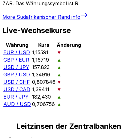
ZAR. Das Währungssymbol ist R.
More
Südafrikanischer Rand
info
Live-Wechselkurse
Währung
Kurs
Änderung
EUR / USD
1,15591
▼
GBP / EUR
1,16719
▲
USD / JPY
157,823
▲
GBP / USD
1,34916
▲
USD / CHF
0,807846
▼
USD / CAD
1,39411
▼
EUR / JPY
182,430
▲
AUD / USD
0,706756
▲
Leitzinsen der Zentralbanken