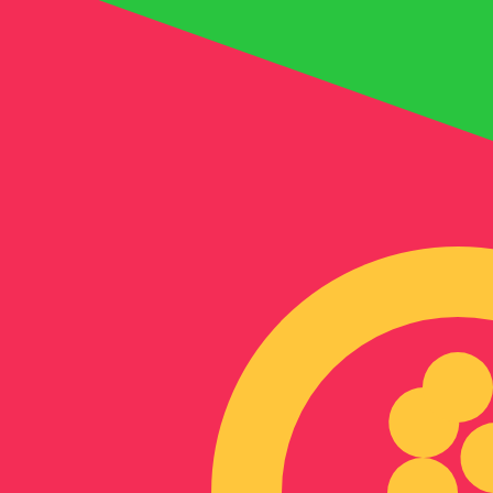
7. Aug. 2026, 08:53 UTC - 7. Aug. 2026, 08:53 UTC
AED/ERN
Schlusskurs
:
0
Tiefstkurs
:
0
Höchstkurs
:
0
Wir verwenden den Mittelkurs für unseren Umrechner. D
Beliebte US-Dollar (USD) Paare
Informationen zu Währungen
AED
-
VAE-Dirham
Unsere Währungsrankings zeigen, dass AED zu USD der b
د.إ.
More
VAE-Dirham
info
ERN
-
Eritreischer Nakfa