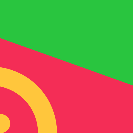
ies dient nur zu Informationszwecken. Diesen Kurs erhalt
eliebteste Wechselkurs für VAE-Dirham ist. Der Währung