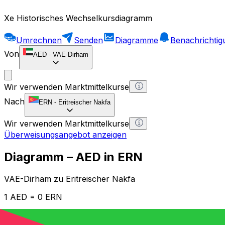
Xe Historisches Wechselkursdiagramm
Umrechnen
Senden
Diagramme
Benachrichti
Von
AED
-
VAE-Dirham
Wir verwenden Marktmittelkurse
Nach
ERN
-
Eritreischer Nakfa
Wir verwenden Marktmittelkurse
Überweisungsangebot anzeigen
Diagramm – AED in ERN
VAE-Dirham zu Eritreischer Nakfa
1 AED = 0 ERN
12H
1D
1W
1M
1Y
2Y
5Y
10Y