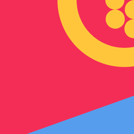
Unsere Währungsrankings zeigen, dass ERN zu USD der bel
Währungssymbol ist Nfk.
More
Eritreischer Nakfa
info
Live-Wechselkurse
Währung
Kurs
Änderung
EUR / USD
1,15243
▼
GBP / EUR
1,16688
▲
USD / JPY
158,392
▲
GBP / USD
1,34474
▼
USD / CHF
0,811045
▲
USD / CAD
1,40219
▲
EUR / JPY
182,535
▲
AUD / USD
0,703776
▼
API von Xe Currency für Währungsda