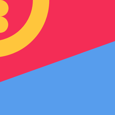
iebteste Wechselkurs für Eritreischer Nakfa ist. Der Wäh
Leit
Währung
Zinssatz
JPY
0,75 %
CHF
0,00 %
EUR
4,25 %
USD
3,75 %
CAD
2,25 %
AUD
3,60 %
NZD
2,25 %
GBP
3,75 %
ten