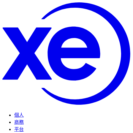
個人
商務
平台