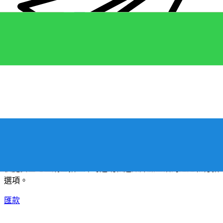
XE 國際匯款
快捷安全地上網匯款。即時追蹤和通知外加靈活的遞送和付款
選項。
匯款