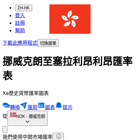
ZH-HK
登入
註冊
幫助
下載此應用程式
切換選單
挪威克朗至塞拉利昂利昂匯率
表
Xe歷史貨幣匯率圖表
轉換
匯款
圖表
提示
從
NOK
-
挪威克朗
我們使用中間市場匯率