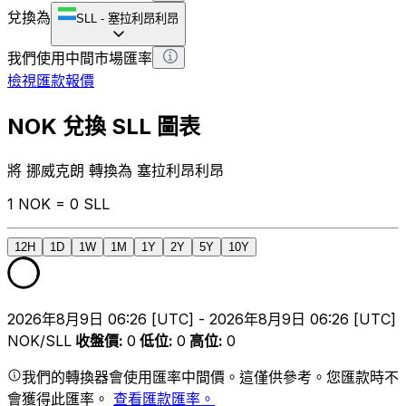
兌換為
SLL
-
塞拉利昂利昂
我們使用中間市場匯率
檢視匯款報價
NOK 兌換 SLL 圖表
將 挪威克朗 轉換為 塞拉利昂利昂
1 NOK = 0 SLL
12H
1D
1W
1M
1Y
2Y
5Y
10Y
2026年8月9日 06:26 [UTC] - 2026年8月9日 06:26 [UTC]
NOK/SLL
收盤價
:
0
低位
:
0
高位
:
0
我們的轉換器會使用匯率中間價。這僅供參考。您匯款時不
會獲得此匯率。
查看匯款匯率。