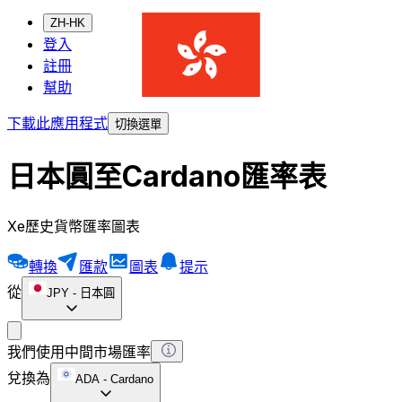
ZH-HK
登入
註冊
幫助
下載此應用程式
切換選單
日本圓至Cardano匯率表
Xe歷史貨幣匯率圖表
轉換
匯款
圖表
提示
從
JPY
-
日本圓
我們使用中間市場匯率
兌換為
ADA
-
Cardano