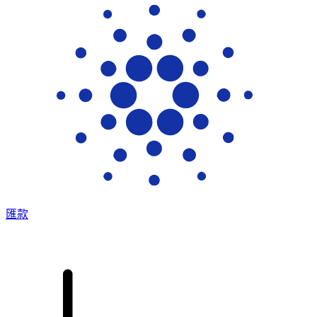
XE 國際匯款
快捷安全地上網匯款。即時追蹤和通知外加靈活的遞送和付款
選項。
匯款