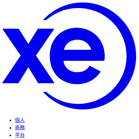
個人
商務
平台