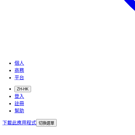
個人
商務
平台
ZH-HK
登入
註冊
幫助
下載此應用程式
切換選單