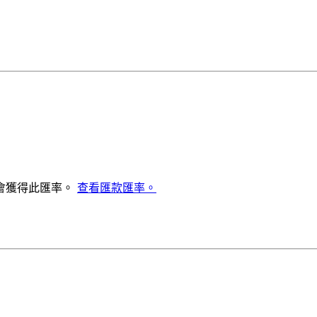
會獲得此匯率。
查看匯款匯率。