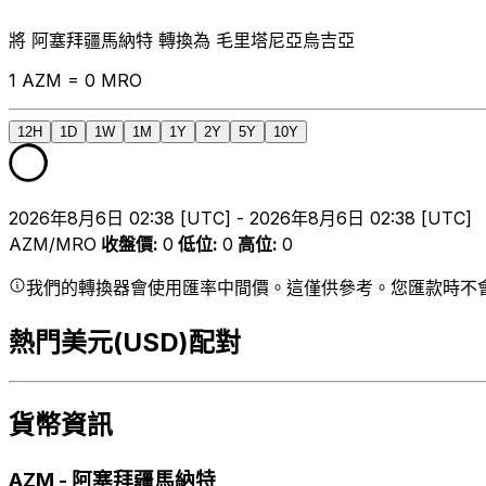
將 阿塞拜疆馬納特 轉換為 毛里塔尼亞烏吉亞
1 AZM = 0 MRO
12H
1D
1W
1M
1Y
2Y
5Y
10Y
2026年8月6日 02:38 [UTC] - 2026年8月6日 02:38 [UTC]
AZM/MRO
收盤價
:
0
低位
:
0
高位
:
0
我們的轉換器會使用匯率中間價。這僅供參考。您匯款時不
熱門美元(USD)配對
貨幣資訊
AZM
-
阿塞拜疆馬納特