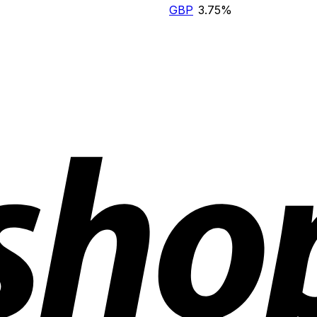
GBP
3.75%