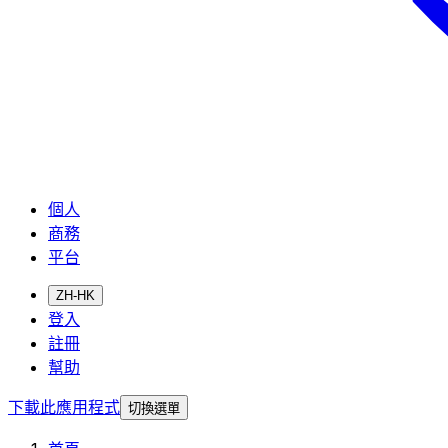
個人
商務
平台
ZH-HK
登入
註冊
幫助
下載此應用程式
切換選單