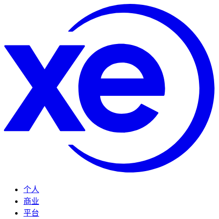
个人
商业
平台