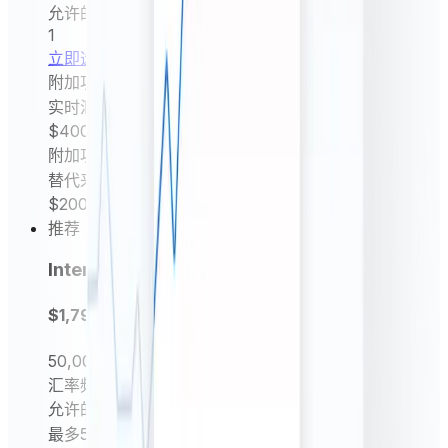
允许的实体数量
1
立即选择
附加功能
实时汇率（每分钟）
$400
/ 年
附加功能
替代来源汇率
$200
/ 年
推荐
Intermediate
$1,799
每年
50,000
请求/月
汇率频率
每小时及每日汇率
允许的实体数量
最多5个