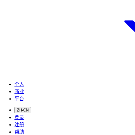
个人
商业
平台
ZH-CN
登录
注册
帮助