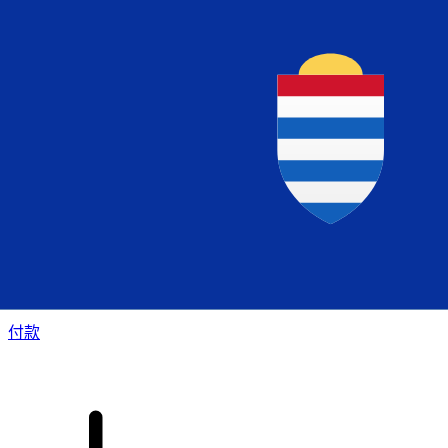
XE 国际汇款
快捷安全地在线汇款。实时跟踪和通知外加灵活的交付和付款
选项。
付款