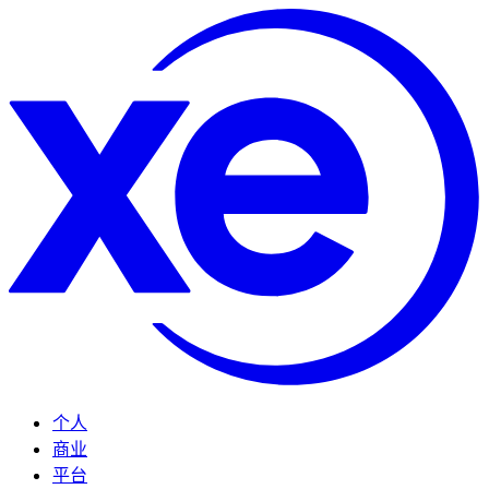
个人
商业
平台