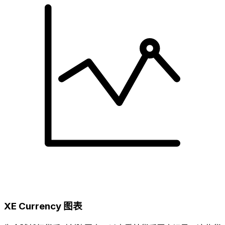
XE Currency 图表