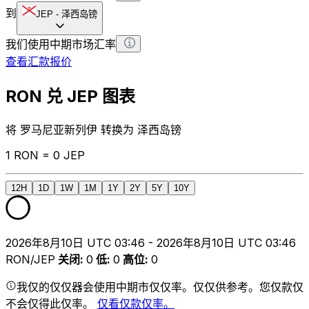
到
JEP
-
泽西岛镑
我们使用中期市场汇率
查看汇款报价
RON 兑 JEP 图表
将 罗马尼亚新列伊 转换为 泽西岛镑
1 RON = 0 JEP
12H
1D
1W
1M
1Y
2Y
5Y
10Y
2026年8月10日 UTC 03:46 - 2026年8月10日 UTC 03:46
RON/JEP
关闭
:
0
低
:
0
高位
:
0
我仅的仅仅器会使用中期市仅仅率。仅仅供参考。您仅款仅
不会仅得此仅率。
仅看仅款仅率。