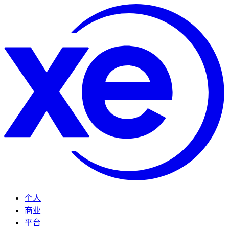
个人
商业
平台