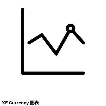
XE Currency 图表