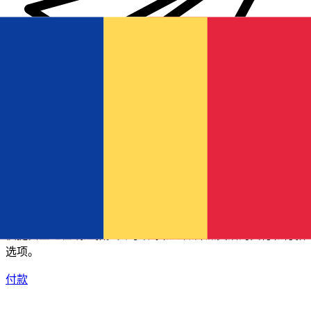
XE 国际汇款
快捷安全地在线汇款。实时跟踪和通知外加灵活的交付和付款
选项。
付款