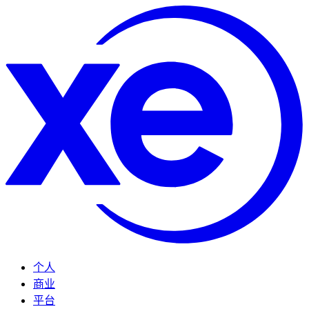
个人
商业
平台