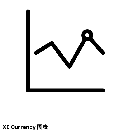
XE Currency 图表