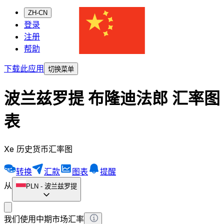
ZH-CN
登录
注册
帮助
下载此应用
切换菜单
波兰兹罗提 布隆迪法郎 汇率图
表
Xe 历史货币汇率图
转换
汇款
图表
提醒
从
PLN
-
波兰兹罗提
我们使用中期市场汇率