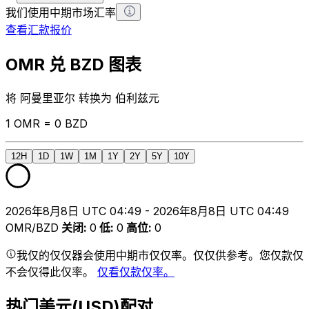
我们使用中期市场汇率
查看汇款报价
OMR 兑 BZD 图表
将 阿曼里亚尔 转换为 伯利兹元
1 OMR = 0 BZD
12H
1D
1W
1M
1Y
2Y
5Y
10Y
2026年8月8日 UTC 04:49 - 2026年8月8日 UTC 04:49
OMR/BZD
关闭
:
0
低
:
0
高位
:
0
我仅的仅仅器会使用中期市仅仅率。仅仅供参考。您仅款仅
不会仅得此仅率。
仅看仅款仅率。
热门美元(USD)配对