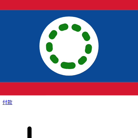
XE 国际汇款
快捷安全地在线汇款。实时跟踪和通知外加灵活的交付和付款
选项。
付款