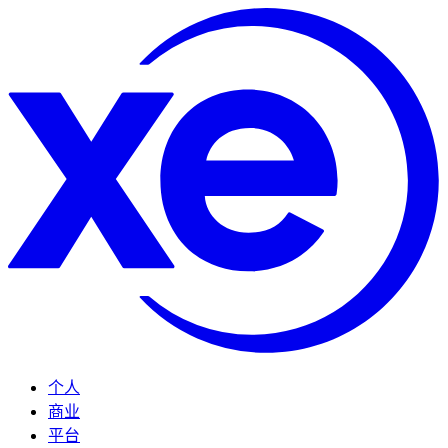
个人
商业
平台