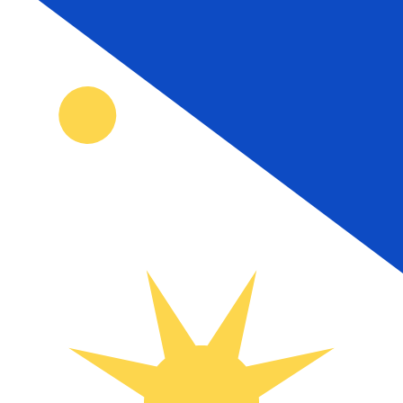
1 LRD = 0 PHP
12H
1D
1W
1M
1Y
2Y
5Y
10Y
2026年8月9日 UTC 12:25 - 2026年8月9日 UTC 12:25
LRD/PHP
关闭
:
0
低
:
0
高位
:
0
我仅的仅仅器会使用中期市仅仅率。仅仅供参考。您仅款仅
热门美元(USD)配对
货币信息
LRD
-
利比里亚元
我们的货币排名显示最热门的 利比里亚元 汇率是 LRD 兑 US