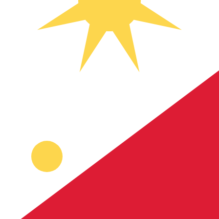
More
利比里亚元
info
PHP
-
菲律宾比索
我们的货币排名显示最热门的 菲律宾比索 汇率是 PHP 兑 US
More
菲律宾比索
info
实时货币汇率
货币
汇率
更改
EUR / USD
1.15480
▼
GBP / EUR
1.16773
▲
USD / JPY
157.824
▲
GBP / USD
1.34850
▼
USD / CHF
0.808421
▲
USD / CAD
1.39450
▲
EUR / JPY
182.255
▼
AUD / USD
0.706709
▲