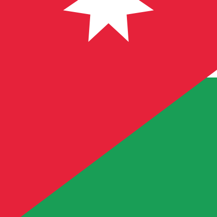
More
以色列谢克尔
info
JOD
-
约旦第纳尔
我们的货币排名显示最热门的 约旦第纳尔 汇率是 JOD 兑 US
More
约旦第纳尔
info
实时货币汇率
货币
汇率
更改
EUR / USD
1.15229
▼
GBP / EUR
1.16751
▲
USD / JPY
158.334
▲
GBP / USD
1.34531
▼
USD / CHF
0.812596
▲
USD / CAD
1.40241
▲
EUR / JPY
182.446
▲
AUD / USD
0.702899
▼