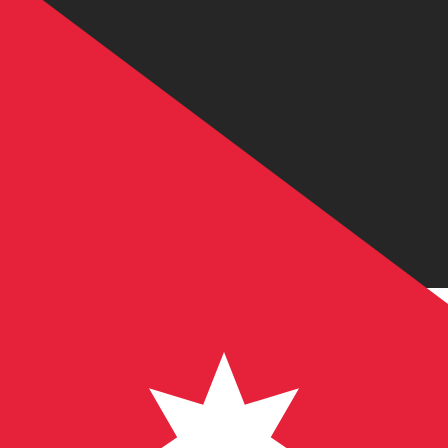
1 ILS = 0 JOD
12H
1D
1W
1M
1Y
2Y
5Y
10Y
2026年8月7日 UTC 06:00 - 2026年8月7日 UTC 06:00
ILS/JOD
关闭
:
0
低
:
0
高位
:
0
我仅的仅仅器会使用中期市仅仅率。仅仅供参考。您仅款仅
热门美元(USD)配对
货币信息
ILS
-
以色列谢克尔
我们的货币排名显示最热门的 以色列谢克尔 汇率是 ILS 兑 U