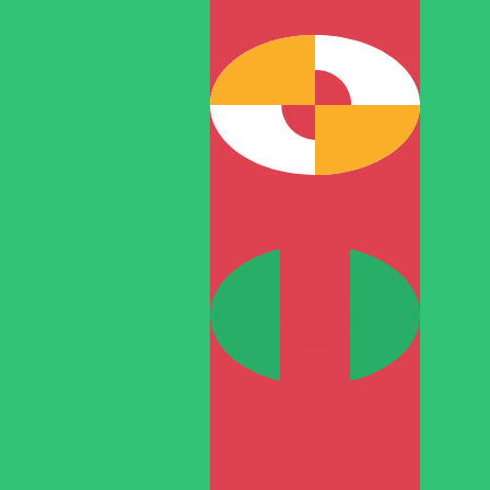
1 DOP = 0 TMT
12H
1D
1W
1M
1Y
2Y
5Y
10Y
2026年8月6日 UTC 00:50 - 2026年8月6日 UTC 00:50
DOP/TMT
关闭
:
0
低
:
0
高位
:
0
我仅的仅仅器会使用中期市仅仅率。仅仅供参考。您仅款仅
热门美元(USD)配对
货币信息
DOP
-
多米尼加比索
我们的货币排名显示最热门的 多米尼加比索 汇率是 DOP 兑 U