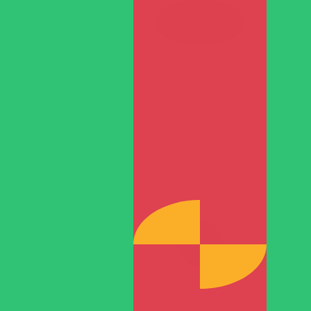
More
多米尼加比索
info
TMT
-
土库曼斯坦马纳特
我们的货币排名显示最热门的 土库曼斯坦马纳特 汇率是 TMT 
More
土库曼斯坦马纳特
info
实时货币汇率
货币
汇率
更改
EUR / USD
1.15571
▲
GBP / EUR
1.16542
▼
USD / JPY
157.715
▲
GBP / USD
1.34689
▲
USD / CHF
0.806524
▼
USD / CAD
1.40081
▼
EUR / JPY
182.274
▲
AUD / USD
0.705926
▲