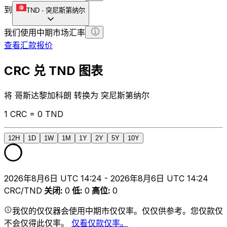
到
TND
-
突尼斯第纳尔
我们使用中期市场汇率
查看汇款报价
CRC 兑 TND 图表
将 哥斯达黎加科朗 转换为 突尼斯第纳尔
1 CRC = 0 TND
12H
1D
1W
1M
1Y
2Y
5Y
10Y
2026年8月6日 UTC 14:24 - 2026年8月6日 UTC 14:24
CRC/TND
关闭
:
0
低
:
0
高位
:
0
我仅的仅仅器会使用中期市仅仅率。仅仅供参考。您仅款仅
不会仅得此仅率。
仅看仅款仅率。