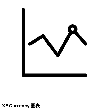
XE Currency 图表