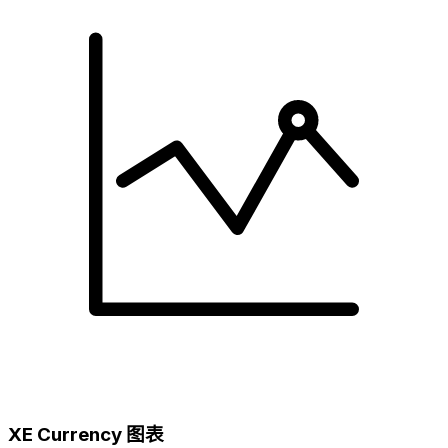
XE Currency 图表