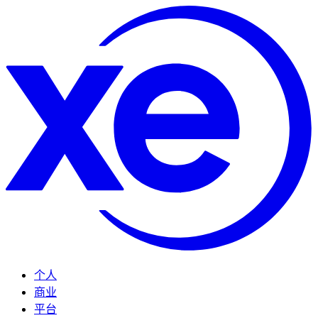
个人
商业
平台