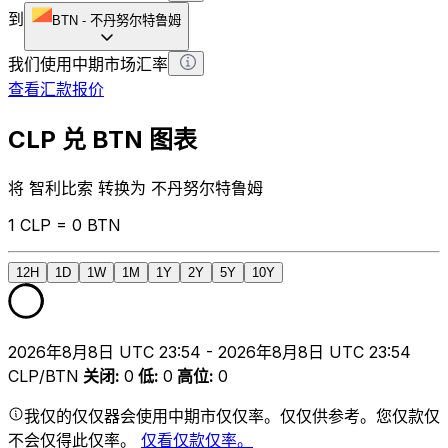
到
BTN
-
不丹努尔特鲁姆
我们使用中期市场汇率
查看汇款报价
CLP 兑 BTN 图表
将 智利比索 转换为 不丹努尔特鲁姆
1 CLP = 0 BTN
12H
1D
1W
1M
1Y
2Y
5Y
10Y
2026年8月8日 UTC 23:54 - 2026年8月8日 UTC 23:54
CLP/BTN
关闭
:
0
低
:
0
高位
:
0
我仅的仅仅器会使用中期市仅仅率。仅仅供参考。您仅款仅
不会仅得此仅率。
仅看仅款仅率。