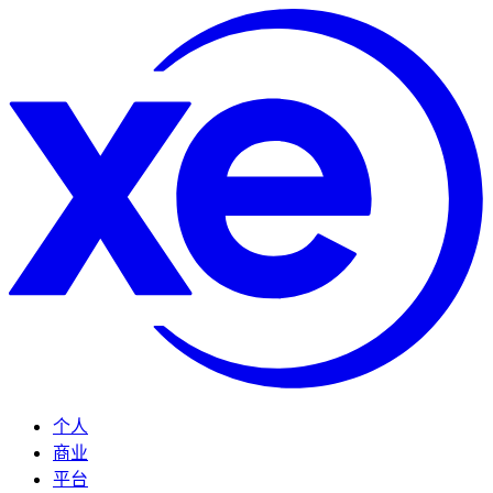
个人
商业
平台