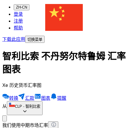
ZH-CN
登录
注册
帮助
下载此应用
切换菜单
智利比索 不丹努尔特鲁姆 汇率
图表
Xe 历史货币汇率图
转换
汇款
图表
提醒
从
CLP
-
智利比索
我们使用中期市场汇率