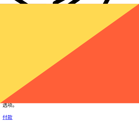
XE 国际汇款
快捷安全地在线汇款。实时跟踪和通知外加灵活的交付和付款
选项。
付款