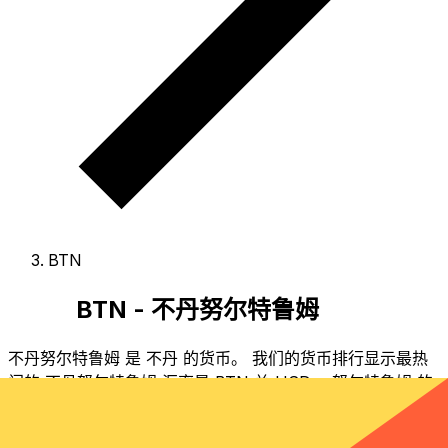
BTN
BTN - 不丹努尔特鲁姆
不丹努尔特鲁姆 是 不丹 的货币。
我们的货币排行显示最热
门的 不丹努尔特鲁姆 汇率是 BTN 兑 USD。
努尔特鲁姆 的
货币代码为 BTN
，其符号为 Nu.。
下方可查看 不丹努尔特
鲁姆 汇率与换算器。