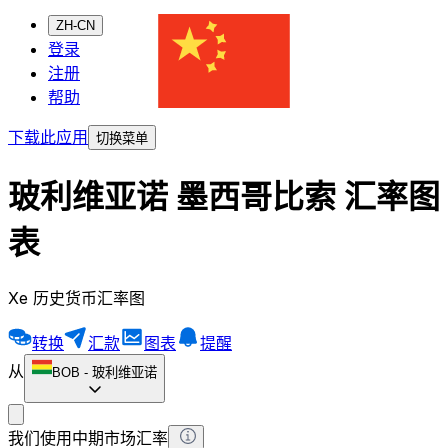
ZH-CN
登录
注册
帮助
下载此应用
切换菜单
玻利维亚诺 墨西哥比索 汇率图
表
Xe 历史货币汇率图
转换
汇款
图表
提醒
从
BOB
-
玻利维亚诺
我们使用中期市场汇率