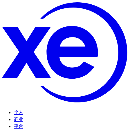
个人
商业
平台