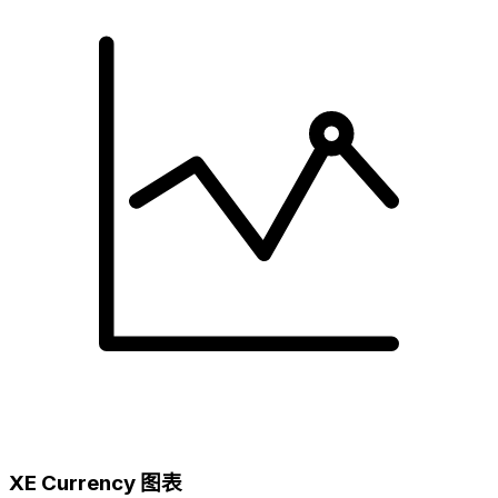
XE Currency 图表