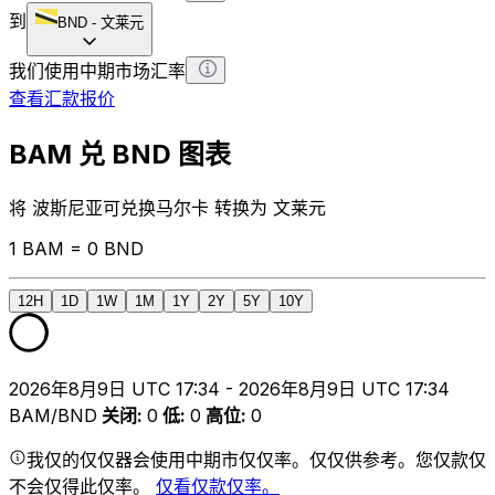
到
BND
-
文莱元
我们使用中期市场汇率
查看汇款报价
BAM 兑 BND 图表
将 波斯尼亚可兑换马尔卡 转换为 文莱元
1 BAM = 0 BND
12H
1D
1W
1M
1Y
2Y
5Y
10Y
2026年8月9日 UTC 17:34 - 2026年8月9日 UTC 17:34
BAM/BND
关闭
:
0
低
:
0
高位
:
0
我仅的仅仅器会使用中期市仅仅率。仅仅供参考。您仅款仅
不会仅得此仅率。
仅看仅款仅率。