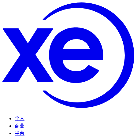
个人
商业
平台