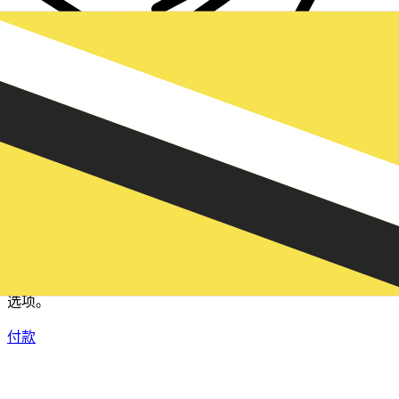
XE 国际汇款
快捷安全地在线汇款。实时跟踪和通知外加灵活的交付和付款
选项。
付款