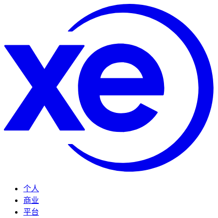
个人
商业
平台