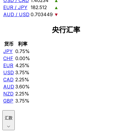
USD / CAD
1.40234
▲
EUR / JPY
182.512
▲
AUD / USD
0.703449
▼
央行汇率
货币
利率
JPY
0.75%
CHF
0.00%
EUR
4.25%
USD
3.75%
CAD
2.25%
AUD
3.60%
NZD
2.25%
GBP
3.75%
汇款