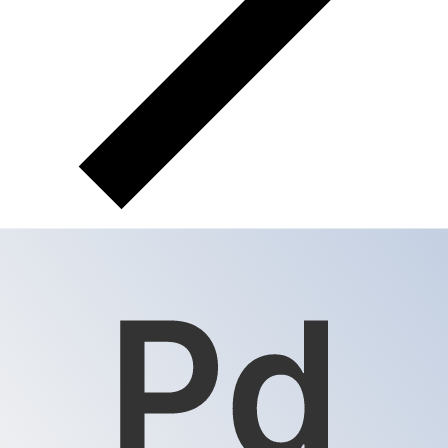
XPD
XPD - 钯（盎司）
钯（盎司） 是 钯 的货币。
我们的货币排行显示最热门的 钯
（盎司） 汇率是 XPD 兑 USD。
盎司 的货币代码为 XPD
.
下方可查看 钯（盎司） 汇率与换算器。