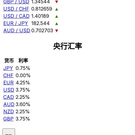
GBP / USD
1.34544
▼
USD / CHF
0.812659
▲
USD / CAD
1.40189
▲
EUR / JPY
182.544
▲
AUD / USD
0.702703
▼
央行汇率
货币
利率
JPY
0.75%
CHF
0.00%
EUR
4.25%
USD
3.75%
CAD
2.25%
AUD
3.60%
NZD
2.25%
GBP
3.75%