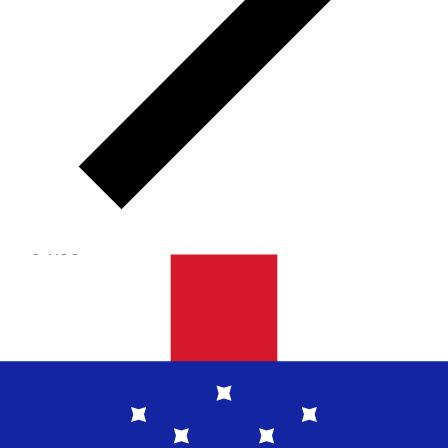
XCG
XCG - 加勒比盾
加勒比盾 是 荷兰安地卡 的货币。
我们的货币排行显示最热
门的 加勒比盾 汇率是 XCG 兑 USD。
基尔德（也称为弗罗
林） 的货币代码为 XCG
.
下方可查看 加勒比盾 汇率与换算
器。