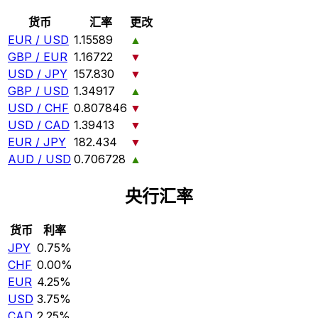
货币
汇率
更改
EUR / USD
1.15589
▲
GBP / EUR
1.16722
▼
USD / JPY
157.830
▼
GBP / USD
1.34917
▲
USD / CHF
0.807846
▼
USD / CAD
1.39413
▼
EUR / JPY
182.434
▼
AUD / USD
0.706728
▲
央行汇率
货币
利率
JPY
0.75%
CHF
0.00%
EUR
4.25%
USD
3.75%
CAD
2.25%