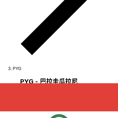
PYG
PYG - 巴拉圭瓜拉尼
巴拉圭瓜拉尼 是 巴拉圭 的货币。
我们的货币排行显示最热
门的 巴拉圭瓜拉尼 汇率是 PYG 兑 USD。
瓜拉尼 的货币代
码为 PYG
，其符号为 Gs。
下方可查看 巴拉圭瓜拉尼 汇率与
换算器。