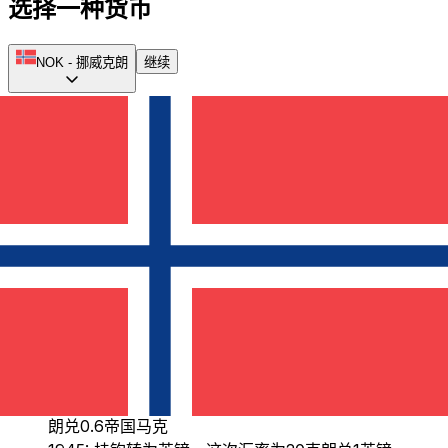
选择一种货币
NOK
-
挪威克朗
继续
里克斯达勒曾是挪威的主要货币，直到1816年。在此期间，
丹麦货币也在挪威流通，因为两国处于政治联盟中。1816
年，挪威现代中央银行——挪威银行成立，货币单位改为斯佩
西达勒。1830年，货币贬值，随后以固定方式与银挂钩。
1875年，挪威加入斯堪的纳维亚货币联盟（SMU），并采用
克朗作为官方货币。该联盟持续到1914年，尽管所有国家在
此之后仍保留各自的货币。挪威克朗在金本位制上浮动，并且
在不同汇率下与多种货币挂钩。
1916-1920, 1928-1931: 克朗被置于金本位制
1931: 货币与
英镑
固定汇率为19.9克朗兑1英镑
1939: 重新与
美元
挂钩，汇率为4.4克朗兑1美元
1940: 在德国占领下，重新与帝国马克挂钩，汇率为1克
朗兑0.6帝国马克