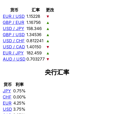
货币
汇率
更改
EUR / USD
1.15228
▼
GBP / EUR
1.16756
▲
USD / JPY
158.346
▲
GBP / USD
1.34536
▲
USD / CHF
0.812241
▲
USD / CAD
1.40150
▼
EUR / JPY
182.459
▲
AUD / USD
0.703277
▼
央行汇率
货币
利率
JPY
0.75%
CHF
0.00%
EUR
4.25%
USD
3.75%