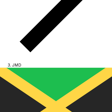
JMD
JMD - 牙买加元
牙买加元 是 牙买加 的货币。
我们的货币排行显示最热门的
牙买加元 汇率是 JMD 兑 USD。
美元 的货币代码为
JMD
，其符号为 J$。
下方可查看 牙买加元 汇率与换算器。