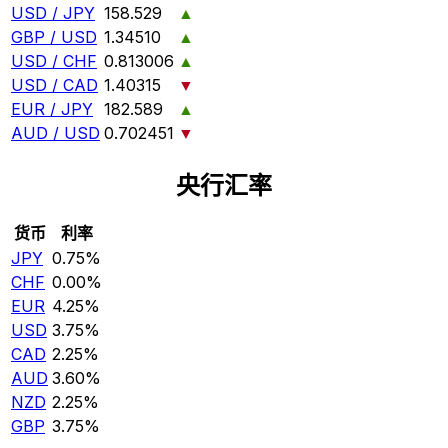
USD / JPY
158.529
▲
GBP / USD
1.34510
▲
USD / CHF
0.813006
▲
USD / CAD
1.40315
▼
EUR / JPY
182.589
▲
AUD / USD
0.702451
▼
央行汇率
货币
利率
JPY
0.75%
CHF
0.00%
EUR
4.25%
USD
3.75%
CAD
2.25%
AUD
3.60%
NZD
2.25%
GBP
3.75%