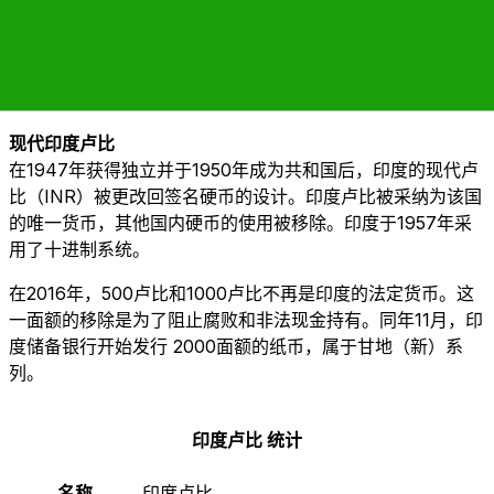
到20世纪末。尽管印度是英国的殖民地，但它从未采用过
英
镑
。1866年，金融机构崩溃，纸币的控制权转移给了英国政
府，次年总统银行被解散。同年，为了纪念维多利亚女王，发
行了维多利亚肖像系列纸币，并使用了大约50年。
现代印度卢比
在1947年获得独立并于1950年成为共和国后，印度的现代卢
比（INR）被更改回签名硬币的设计。印度卢比被采纳为该国
的唯一货币，其他国内硬币的使用被移除。印度于1957年采
用了十进制系统。
在2016年，500卢比和1000卢比不再是印度的法定货币。这
一面额的移除是为了阻止腐败和非法现金持有。同年11月，印
度储备银行开始发行₹ 2000面额的纸币，属于甘地（新）系
列。
印度卢比 统计
名称
印度卢比