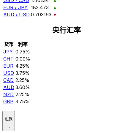
USD / CAD
1.40234
▲
EUR / JPY
182.473
▲
AUD / USD
0.703163
▼
央行汇率
货币
利率
JPY
0.75%
CHF
0.00%
EUR
4.25%
USD
3.75%
CAD
2.25%
AUD
3.60%
NZD
2.25%
GBP
3.75%
汇款