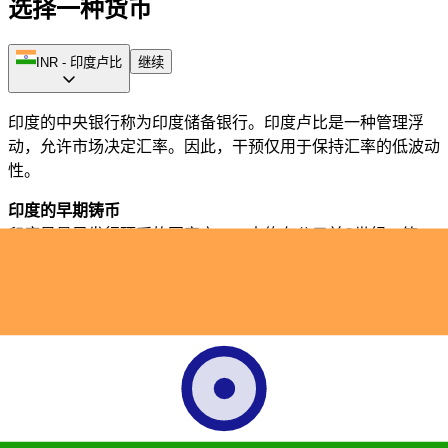
选择一种货币
INR
-
印度卢比
继续
印度的中央银行称为印度储备银行。印度卢比是一种管理浮
动，允许市场决定汇率。因此，干预仅用于保持汇率的低波动
性。
印度的早期铸币
印度是最早发行硬币的国家之一，大约在公元前6世纪，第一
批有文献记载的硬币被称为“冲压硬币”，因为它们的制造方
式。印度的铸币设计在接下来的几个世纪中频繁变化，随着各
种帝国的兴起和衰落。到12世纪，推出了一种称为坦卡的新货
币。在莫卧儿时期，建立了统一的货币体系，并引入了银卢比
或卢比。殖民前的印度各邦铸造的硬币与银卢比的设计相似，
但根据其来源地区有所不同。
英属印度的货币
1825年，英属印度采用了基于卢比的银本位制，并一直使用