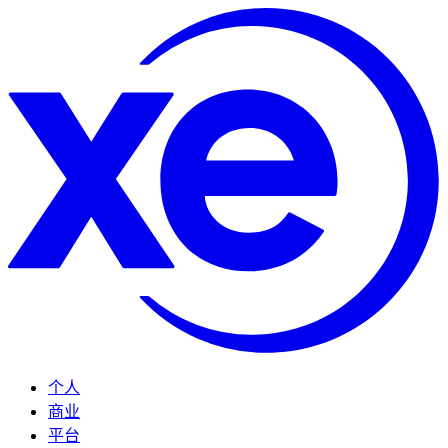
个人
商业
平台