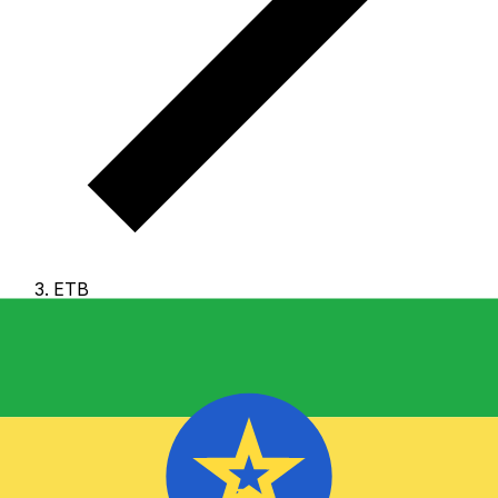
ETB
ETB - 埃塞俄比亚比尔
埃塞俄比亚比尔 是 埃塞俄比亚 的货币。
我们的货币排行显
示最热门的 埃塞俄比亚比尔 汇率是 ETB 兑 USD。
比尔 的
货币代码为 ETB
，其符号为 Br。
下方可查看 埃塞俄比亚比
尔 汇率与换算器。