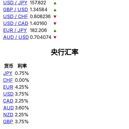
USD / JPY
157.822
▲
GBP / USD
1.34584
▲
USD / CHF
0.808236
▼
USD / CAD
1.40160
▼
EUR / JPY
182.206
▲
AUD / USD
0.704074
▼
央行汇率
货币
利率
JPY
0.75%
CHF
0.00%
EUR
4.25%
USD
3.75%
CAD
2.25%
AUD
3.60%
NZD
2.25%
GBP
3.75%