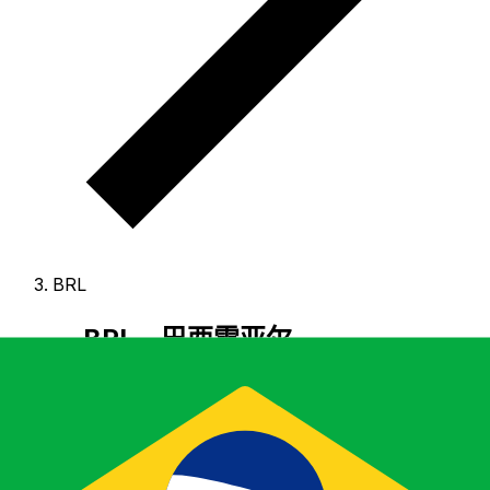
BRL
BRL - 巴西雷亚尔
巴西雷亚尔 是 巴西 的货币。
我们的货币排行显示最热门的
巴西雷亚尔 汇率是 BRL 兑 USD。
雷亚尔 的货币代码为
BRL
，其符号为 R$。
下方可查看 巴西雷亚尔 汇率与换算
器。