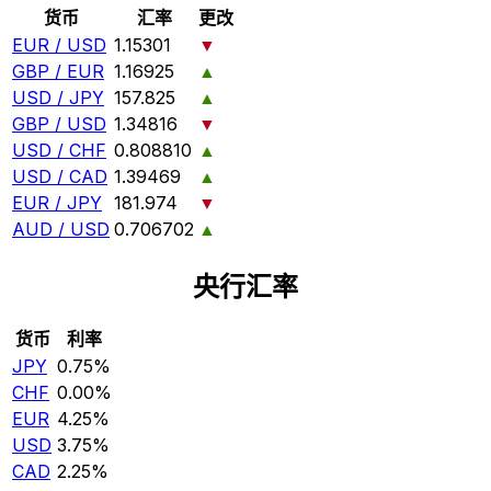
货币
汇率
更改
EUR / USD
1.15301
▼
GBP / EUR
1.16925
▲
USD / JPY
157.825
▲
GBP / USD
1.34816
▼
USD / CHF
0.808810
▲
USD / CAD
1.39469
▲
EUR / JPY
181.974
▼
AUD / USD
0.706702
▲
央行汇率
货币
利率
JPY
0.75%
CHF
0.00%
EUR
4.25%
USD
3.75%
CAD
2.25%