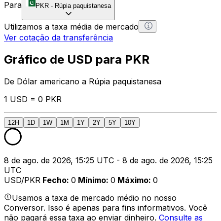
Para
PKR
-
Rúpia paquistanesa
Utilizamos a taxa média de mercado
Ver cotação da transferência
Gráfico de USD para PKR
De Dólar americano a Rúpia paquistanesa
1 USD = 0 PKR
12H
1D
1W
1M
1Y
2Y
5Y
10Y
8 de ago. de 2026, 15:25 UTC - 8 de ago. de 2026, 15:25
UTC
USD/PKR
Fecho
:
0
Mínimo
:
0
Máximo
:
0
Usamos a taxa de mercado médio no nosso
Conversor. Isso é apenas para fins informativos. Você
não pagará essa taxa ao enviar dinheiro.
Consulte as