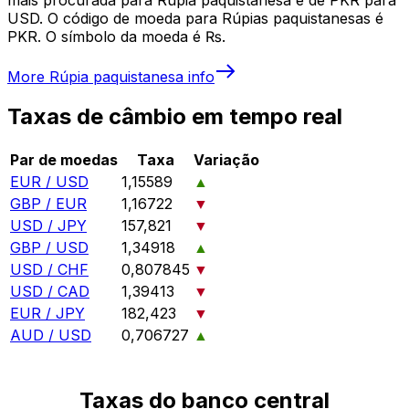
USD. O código de moeda para Rúpias paquistanesas é
PKR. O símbolo da moeda é ₨.
More
Rúpia paquistanesa
info
Taxas de câmbio em tempo real
Par de moedas
Taxa
Variação
EUR / USD
1,15589
▲
GBP / EUR
1,16722
▼
USD / JPY
157,821
▼
GBP / USD
1,34918
▲
USD / CHF
0,807845
▼
USD / CAD
1,39413
▼
EUR / JPY
182,423
▼
AUD / USD
0,706727
▲
Taxas do banco central