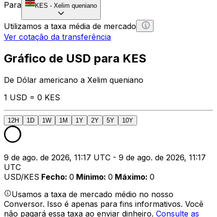
Para
KES
-
Xelim queniano
Utilizamos a taxa média de mercado
Ver cotação da transferência
Gráfico de USD para KES
De Dólar americano a Xelim queniano
1 USD = 0 KES
12H
1D
1W
1M
1Y
2Y
5Y
10Y
9 de ago. de 2026, 11:17 UTC - 9 de ago. de 2026, 11:17
UTC
USD/KES
Fecho
:
0
Mínimo
:
0
Máximo
:
0
Usamos a taxa de mercado médio no nosso
Conversor. Isso é apenas para fins informativos. Você
não pagará essa taxa ao enviar dinheiro.
Consulte as