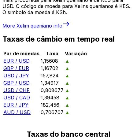
USD. O código de moeda para Xelins quenianos é KES.
O símbolo da moeda é KSh.
More
Xelim queniano
info
Taxas de câmbio em tempo real
Par de moedas
Taxa
Variação
EUR / USD
1,15608
▲
GBP / EUR
1,16702
▲
USD / JPY
157,824
▲
GBP / USD
1,34917
▲
USD / CHF
0,808677
▲
USD / CAD
1,39458
▲
EUR / JPY
182,456
▲
AUD / USD
0,706707
▲
Taxas do banco central